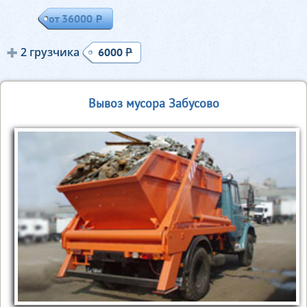
от 36000
Р
2 грузчика
Р
6000
Вывоз мусора Забусово