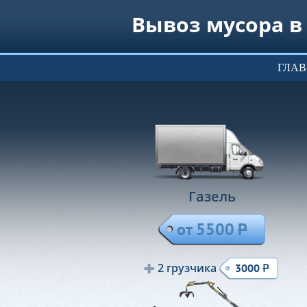
Вывоз мусора в
ГЛА
Газель
от 5500
Р
2 грузчика
Р
3000